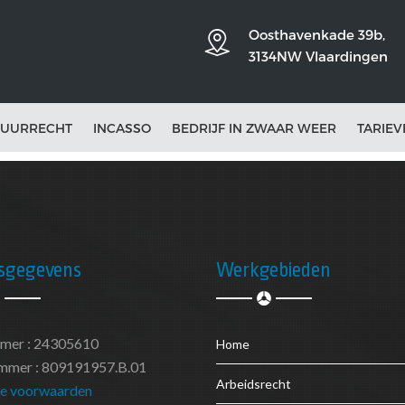
Oosthavenkade 39b,
3134NW Vlaardingen
UURRECHT
INCASSO
BEDRIJF IN ZWAAR WEER
TARIEV
fsgegevens
Werkgebieden
mer : 24305610
Home
mer : 809191957.B.01
Arbeidsrecht
e voorwaarden