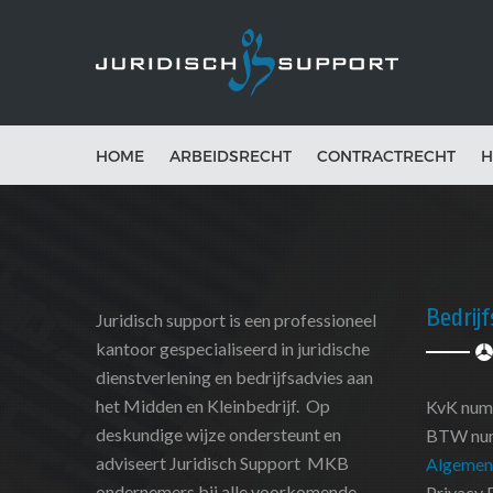
HOME
ARBEIDSRECHT
CONTRACTRECHT
H
Bedrij
Juridisch support is een professioneel
kantoor gespecialiseerd in juridische
dienstverlening en bedrijfsadvies aan
het Midden en Kleinbedrijf. Op
KvK num
deskundige wijze ondersteunt en
BTW num
adviseert Juridisch Support MKB
Algemen
ondernemers bij alle voorkomende
Privacy 