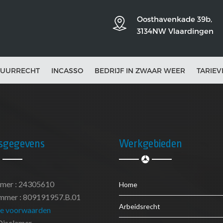
Oosthavenkade 39b,
3134NW Vlaardingen
UURRECHT
INCASSO
BEDRIJF IN ZWAAR WEER
TARIEV
fsgegevens
Werkgebieden
mer : 24305610
Home
mer : 809191957.B.01
Arbeidsrecht
e voorwaarden
Disclamer